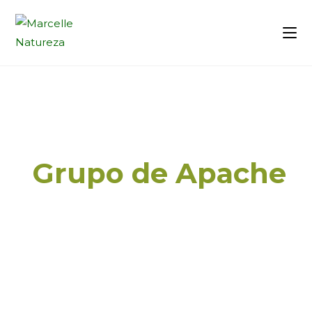
Bisonte Americano
-
Grupo de Apache
(
Bison bison
)