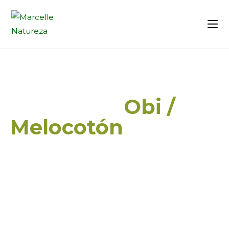
Guanaco -
Obi /
Melocotón
(
Lama guanicoe
)