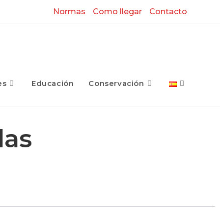
Normas
Como llegar
Contacto
es
Educación
Conservación
das