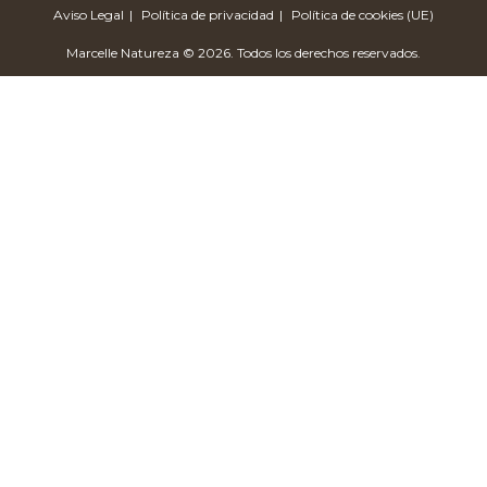
Aviso Legal
Política de privacidad
Política de cookies (UE)
Marcelle Natureza © 2026. Todos los derechos reservados.