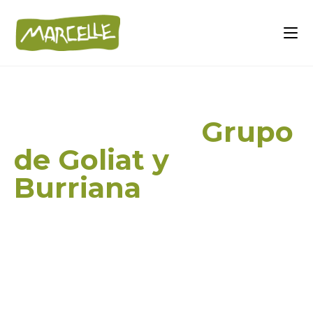
Tití Común -
Grupo
de Goliat y
Burriana
(
Callithrix jacchus
)