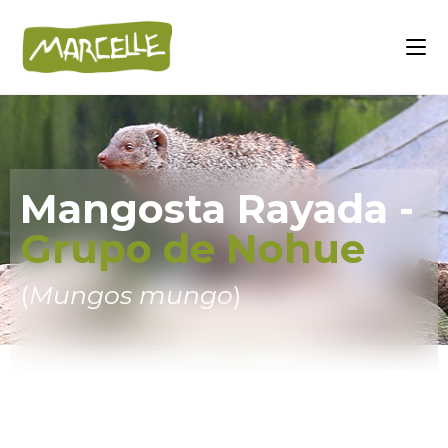
Mangosta Rayada -
Grupo de Nohue
(
Mungos mungo
)